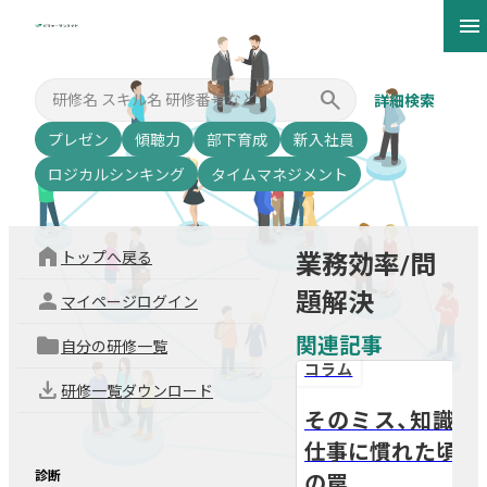
menu
clear
search
詳細検索
プレゼン
傾聴力
部下育成
新入社員
ロジカルシンキング
タイムマネジメント
home
トップへ戻る
業務効率/問
person
題解決
マイページログイン
folder
関連記事
自分の研修一覧
コラム
download
研修一覧ダウンロード
そのミス、知識不
仕事に慣れた頃ほ
arrow_back
arrow_forward
診断
の罠