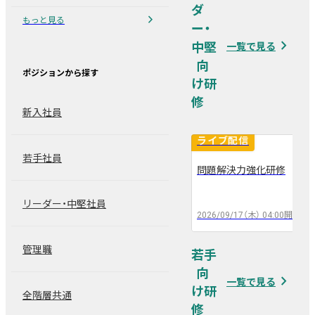
ダ
chevron_right
もっと見る
ー・
navigate_next
中堅
一覧で見る
ポジションから探す
新入社員
ライブ配信
若手社員
問題解決力強化研修
arrow_back
arrow_forward
リーダー・中堅社員
2026/09/17（木）
04:00
開催
管理職
若手
navigate_next
一覧で見る
全階層共通