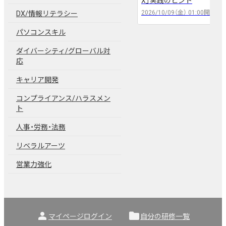
X」実践のヒント
2026/10/09（金）
01:00
開催
DX/情報リテラシー
パソコンスキル
ダイバーシティ/グローバル対
応
キャリア開発
コンプライアンス/ハラスメン
ト
人事・労務・法務
リベラルアーツ
営業力強化
person
folder
マイページログイン
自分の研修一覧