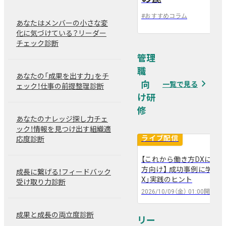
#
おすすめコラム
あなたはメンバーの小さな変
化に気づけている？リーダー
チェック診断
管理
職
あなたの「成果を出す力」をチ
navigate_next
一覧で見る
ェック！仕事の前提整理診断
あなたのナレッジ探し力チェ
ック！情報を見つけ出す組織適
ライブ配信
応度診断
【これから働き方DXに取
arrow_back
arrow_forward
方向け】 成功事例に学ぶ！
成長に繋げる！フィードバック
X」実践のヒント
受け取り力診断
2026/10/09（金）
01:00
開催
成果と成長の両立度診断
リー