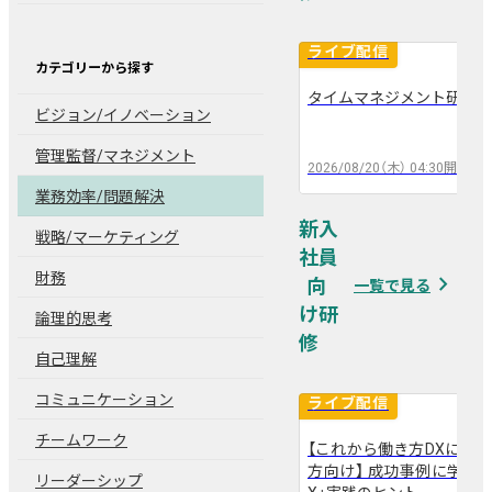
ライブ配信
カテゴリーから探す
タイムマネジメント研修
arrow_back
arrow_forward
ビジョン/イノベーション
管理監督/マネジメント
2026/08/20（木）
04:30
開催
業務効率/問題解決
新入
戦略/マーケティング
社員
財務
navigate_next
一覧で見る
論理的思考
自己理解
コミュニケーション
ライブ配信
チームワーク
【これから働き方DXに取
arrow_back
arrow_forward
方向け】 成功事例に学ぶ！
リーダーシップ