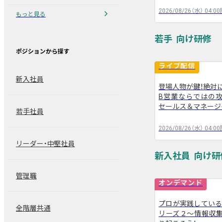
2026/08/26（水）
04:00
chevron_right
もっと見る
若手
ポジションから探す
ライブ配信
新入社員
登場人物が鍵！絶対に
B営業ならではの攻
arrow_back
セールス＆マネージ
若手社員
2026/08/26（水）
04:00
リーダー・中堅社員
新入社員
管理職
オンデマンド
プロが実践している
全階層共通
リーズ２～情報収集
arrow_back