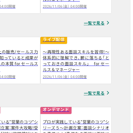
04:00
開催
2026/11/06（金）
04:00
開催
2026/12/2
navigate_next
一覧で見る
ライブ配信
ライブ配
上の販売/セールス力
～再現性ある面談スキルを習得！～
登場人物が
～知っていると成果が
体系的に理解でき、腑に落ちる「と
B営業な
arrow_forward
本質 for セールス
っておきの面談スキル」 for セー
セールス
ー
ルス＆マネージャー
04:00
開催
2026/11/06（金）
04:00
開催
2026/12/2
navigate_next
一覧で見る
オンデマンド
オンデマ
いる”営業のコツ”シ
プロが実践している”営業のコツ”シ
プロが実
立案：案件大攻略！受
リーズ５～計画立案：面談シナリオ
リーズ６
arrow_forward