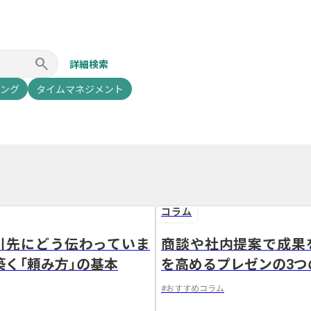
clear
search
詳細検索
ング
タイムマネジメント
コラム
引先にどう伝わっていま
商談や社内提案で成果
築く「頼み方」の基本
を高めるプレゼンの3つ
#
おすすめコラム