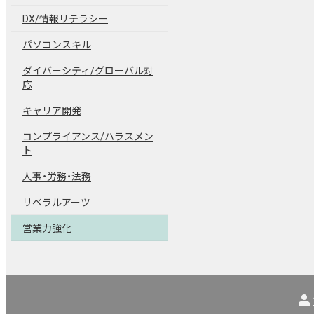
DX/情報リテラシー
パソコンスキル
ダイバーシティ/グローバル対
応
キャリア開発
コンプライアンス/ハラスメン
ト
人事・労務・法務
リベラルアーツ
営業力強化
person