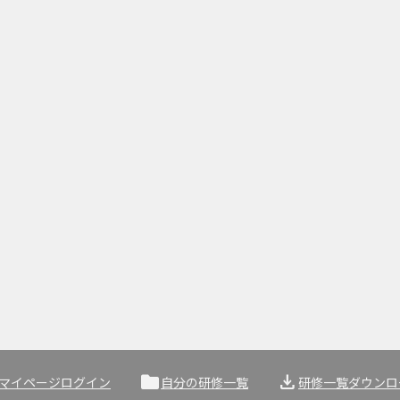
folder
download
マイページログイン
自分の研修一覧
研修一覧ダウンロ