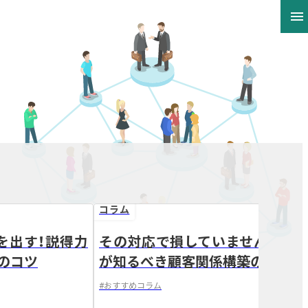
menu
コラム
を出す！説得力
その対応で損していませんか？営
arrow_forward
のコツ
が知るべき顧客関係構築の3つの
#
おすすめコラム