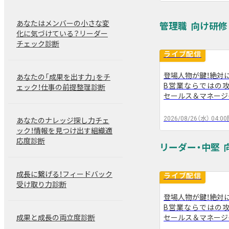
あなたはメンバーの小さな変
管理職
化に気づけている？リーダー
チェック診断
ライブ配信
登場人物が鍵！絶対に
あなたの「成果を出す力」をチ
B営業ならではの攻
arrow_back
ェック！仕事の前提整理診断
セールス＆マネージ
2026/08/26（水）
04:00
あなたのナレッジ探し力チェ
ック！情報を見つけ出す組織適
応度診断
リーダー・中堅
成長に繋げる！フィードバック
ライブ配信
受け取り力診断
登場人物が鍵！絶対に
B営業ならではの攻
arrow_back
セールス＆マネージ
成果と成長の両立度診断