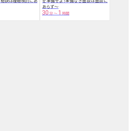
の秘訣は複眼検討にあ
を準備せよ！準備なき面談は面談に
く８割の
あらず～
30
1
1
2
分
〜
時間
〜
時