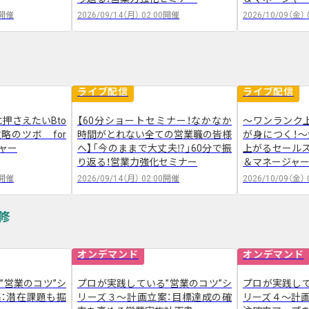
開催
2026/09/14（月）
02:00
開催
2026/10/09（金）
ライブ配信
ライブ配信
押さえたいBto
【60分ショートセミナー！なかなか
～ワンランク
略のツボ for
時間がとれない全ての営業職の皆様
が身につく！
ャー
へ】「今のままで大丈夫⁉」60分で振
上がるセールスの
り返る！営業力強化セミナー
＆マネージャ
開催
2026/09/14（月）
02:00
開催
2026/10/09（金）
オンデマンド
オンデマンド
”営業のコツ”シ
プロが実践している”営業のコツ”シ
プロが実践して
：潜在課題も掘
リーズ３～計画立案：目標達成の確
リーズ４～計画