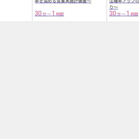
率を高める営業実施計画書～
注確率アップ
り～
30
1
30
1
分
〜
時間
分
〜
時間