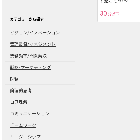
り起こそう！～
30
分以下
カテゴリーから探す
ビジョン/イノベーション
管理監督/マネジメント
業務効率/問題解決
戦略/マーケティング
財務
論理的思考
自己理解
コミュニケーション
チームワーク
リーダーシップ