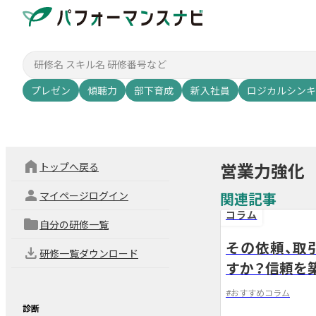
プレゼン
傾聴力
部下育成
新入社員
ロジカルシンキ
home
トップへ戻る
営業力強化
person
マイページログイン
関連記事
コラム
folder
自分の研修一覧
その依頼、取
download
研修一覧ダウンロード
arrow_back
すか？信頼を
#
おすすめコラム
診断