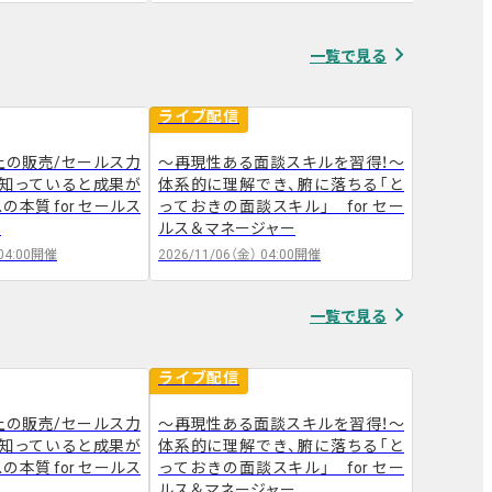
navigate_next
一覧で見る
ライブ配信
ライブ配
上の販売/セールス力
～再現性ある面談スキルを習得！～
登場人物が
～知っていると成果が
体系的に理解でき、腑に落ちる「と
B営業な
arrow_forward
本質 for セールス
っておきの面談スキル」 for セー
セールス
ー
ルス＆マネージャー
04:00
開催
2026/11/06（金）
04:00
開催
2026/12/2
navigate_next
一覧で見る
ライブ配信
ライブ配
上の販売/セールス力
～再現性ある面談スキルを習得！～
登場人物が
～知っていると成果が
体系的に理解でき、腑に落ちる「と
B営業な
arrow_forward
本質 for セールス
っておきの面談スキル」 for セー
セールス
ー
ルス＆マネージャー