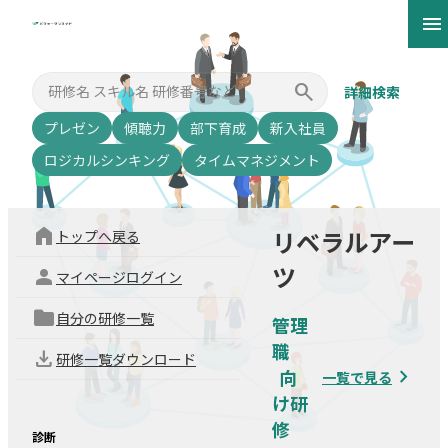
menu
clear
search
詳細検索
プレゼン
傾聴力
部下育成
新入社員
ロジカルシンキング
タイムマネジメント
home
トップへ戻る
リベラルアー
person
ツ
マイページログイン
folder
自分の研修一覧
管理
職
download
研修一覧ダウンロード
navigate_next
一覧で見る
診断