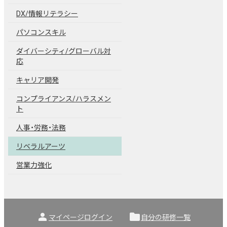
DX/情報リテラシー
パソコンスキル
ダイバーシティ/グローバル対
応
キャリア開発
コンプライアンス/ハラスメン
ト
人事・労務・法務
リベラルアーツ
営業力強化
person
folder
マイページログイン
自分の研修一覧