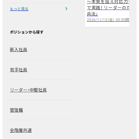
～本質を捉え対応力を養う
arrow_back
arrow_forward
chevron_right
で実践！ リーダーのため
もっと見る
兵法」
2026/11/13（金）
05:00
開催
ポジションから探す
新入社員
若手社員
リーダー・中堅社員
管理職
全階層共通