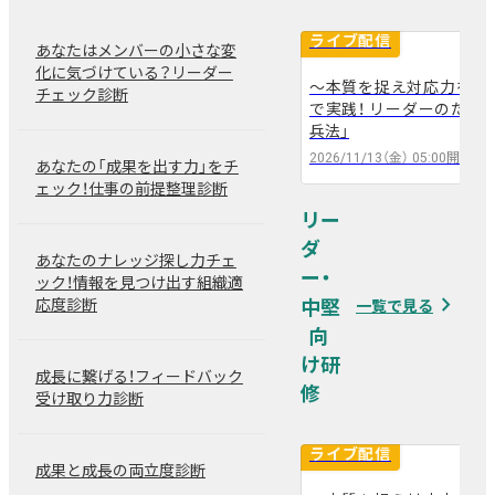
ライブ配信
あなたはメンバーの小さな変
化に気づけている？リーダー
～本質を捉え対応力を養う
チェック診断
arrow_back
arrow_forward
で実践！ リーダーのため
兵法」
2026/11/13（金）
05:00
開催
あなたの「成果を出す力」をチ
ェック！仕事の前提整理診断
リー
ダ
あなたのナレッジ探し力チェ
ー・
ック！情報を見つけ出す組織適
navigate_next
中堅
応度診断
一覧で見る
成長に繋げる！フィードバック
受け取り力診断
ライブ配信
成果と成長の両立度診断