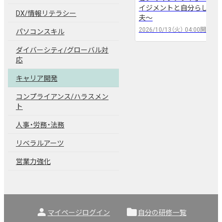
arrow_back
arrow_forward
イジメントと自分らしい働
DX/情報リテラシー
夫〜
2026/10/13（火）
04:00
開催
パソコンスキル
ダイバーシティ/グローバル対
応
キャリア開発
コンプライアンス/ハラスメン
ト
人事・労務・法務
リベラルアーツ
営業力強化
person
folder
マイページログイン
自分の研修一覧