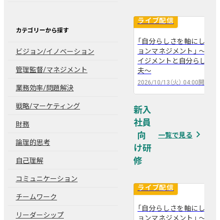
ライブ配信
カテゴリーから探す
「自分らしさを軸にしたモ
ョンマネジメント」 〜ワ
ビジョン/イノベーション
arrow_back
arrow_forward
イジメントと自分らしい働
管理監督/マネジメント
夫〜
2026/10/13（火）
04:00
開催
業務効率/問題解決
戦略/マーケティング
新入
社員
財務
navigate_next
一覧で見る
論理的思考
自己理解
コミュニケーション
ライブ配信
チームワーク
「自分らしさを軸にしたモ
リーダーシップ
ョンマネジメント」 〜ワ