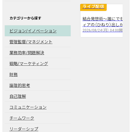
ライブ配信
カテゴリーから探す
結合発想術～誰にでも出来
arrow_back
arrow_forward
ィアの（ひねり）出しかた～
2026/08/24（月）
04:00
開催
ビジョン/イノベーション
管理監督/マネジメント
業務効率/問題解決
戦略/マーケティング
財務
論理的思考
自己理解
コミュニケーション
チームワーク
リーダーシップ