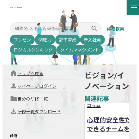
menu
clear
search
詳細検索
プレゼン
傾聴力
部下育成
新入社員
ロジカルシンキング
タイムマネジメント
home
トップへ戻る
ビジョン/イ
person
ノベーション
マイページログイン
folder
関連記事
自分の研修一覧
コラム
download
研修一覧ダウンロード
心理的安全性だけ
できるチームをつ
arrow_back
arrow_forward
診断