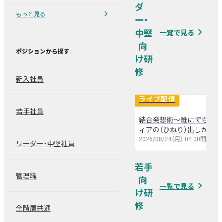
ダ
chevron_right
もっと見る
ー・
navigate_next
中堅
一覧で見る
ポジションから探す
新入社員
ライブ配信
若手社員
結合発想術～誰にでも出来
arrow_back
arrow_forward
ィアの（ひねり）出しかた～
2026/08/24（月）
04:00
開催
リーダー・中堅社員
若手
管理職
navigate_next
一覧で見る
全階層共通