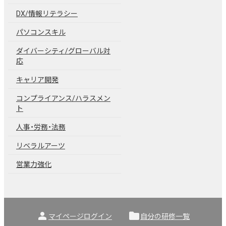
DX/情報リテラシー
パソコンスキル
ダイバーシティ/グローバル対
応
キャリア開発
コンプライアンス/ハラスメン
ト
人事・労務・法務
リベラルアーツ
営業力強化
person
folder
マイページログイン
自分の研修一覧