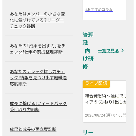
#
おすすめコラム
あなたはメンバーの小さな変
化に気づけている？リーダー
チェック診断
管理
職
あなたの「成果を出す力」をチ
navigate_next
一覧で見る
ェック！仕事の前提整理診断
あなたのナレッジ探し力チェ
ック！情報を見つけ出す組織適
ライブ配信
応度診断
結合発想術～誰にでも出来
arrow_back
arrow_forward
ィアの（ひねり）出しかた～
成長に繋げる！フィードバック
受け取り力診断
2026/08/24（月）
04:00
開催
成果と成長の両立度診断
リー