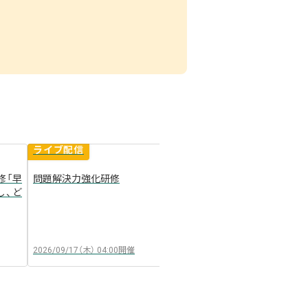
ライブ配信
ライブ配信
修「早
問題解決力強化研修
結合発想術～誰にでも出
し、ど
ィアの（ひねり）出しかた
arrow_forward
2026/09/17（木）
04:00
開催
2026/08/24（月）
04:00
開催