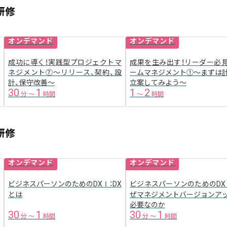
研修
オンデマンド
オンデマンド
成功に導く！実践型プロジェクトマ
成果を生み出す！リーダー必
ネジメント⑦〜リリース、契約、設
ームマネジメント①〜まずは
計、保守改善〜
立案してみよう〜
30
1
1
2
分
〜
時間
〜
時間
研修
オンデマンド
オンデマンド
ビジネスパーソンのためのDXⅠ：DX
ビジネスパーソンのためのDX
とは
ぜマネジメントバージョンア
必要なのか
30
1
30
1
分
〜
時間
分
〜
時間