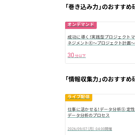
「巻き込み力」のおすすめ
オンデマンド
成功に導く！実践型プロジェクトマ
arrow_back
ネジメント④〜プロジェクト計画〜
30
分以下
「情報収集力」のおすすめ
ライブ配信
仕事に活かせる！データ分析⑤ 定性
arrow_back
データ分析のプロセス
2026/09/07（月）
04:00
開催