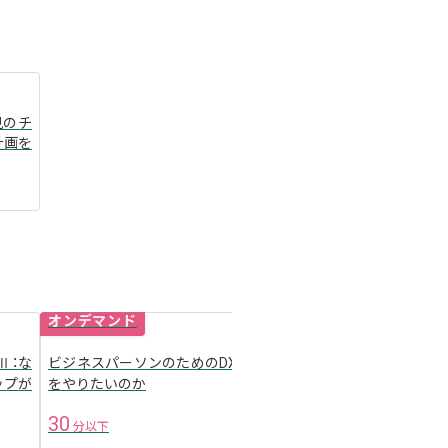
見のチ
arrow_forward
計画を
オンデマンド
オンデマンド
Ⅱ：な
ビジネスパーソンのためのDXⅢ：何
ビジネスパーソンのための
arrow_forward
ップが
をやりたいのか
プローチ
30
30
分以下
分以下