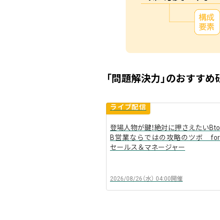
「問題解決力」のおすすめ
ライブ配信
登場人物が鍵！絶対に押さえたいBto
B営業ならではの攻略のツボ for
arrow_back
セールス＆マネージャー
2026/08/26（水）
04:00
開催