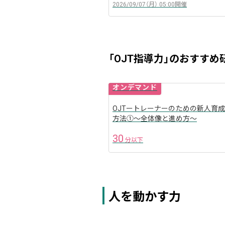
2026/09/07（月）
05:00
開催
「OJT指導力」のおすすめ
オンデマンド
OJTートレーナーのための新人育成
arrow_back
方法①～全体像と進め方～
30
分以下
人を動かす力