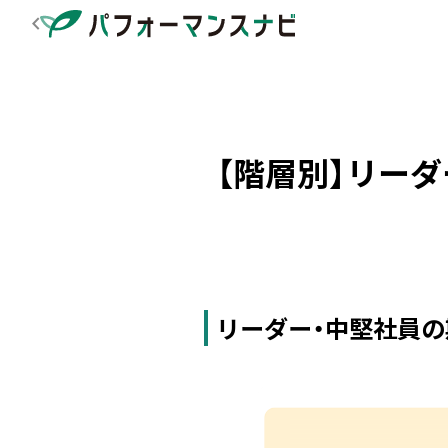
navigate_before
【階層別】リー
リーダー・中堅社員