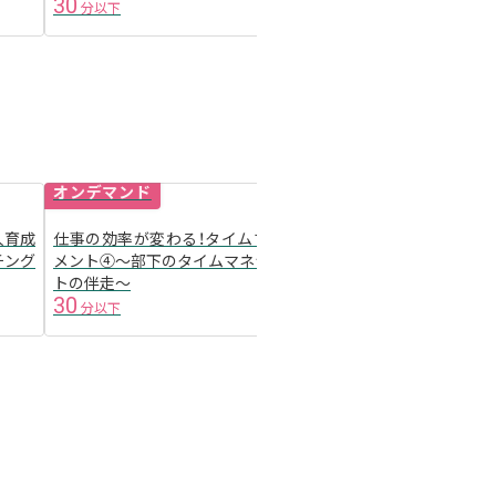
30
30
分以下
分以下
オンデマンド
人育成
仕事の効率が変わる！タイムマネジ
arrow_forward
チング
メント④〜部下のタイムマネジメン
トの伴走〜
30
分以下