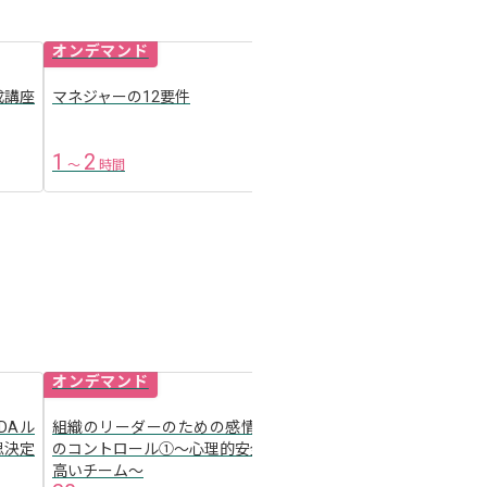
オンデマンド
オンデマンド
成講座
マネジャーの12要件
社会構成主義
arrow_forward
1
2
30
1
〜
時間
分
〜
時間
オンデマンド
オンデマンド
DAル
組織のリーダーのための感情・怒り
成功に導く！実践型プロ
arrow_forward
思決定
のコントロール①〜心理的安全性の
ネジメント①〜プロジェ
高いチーム～
メントスキルの全体像〜