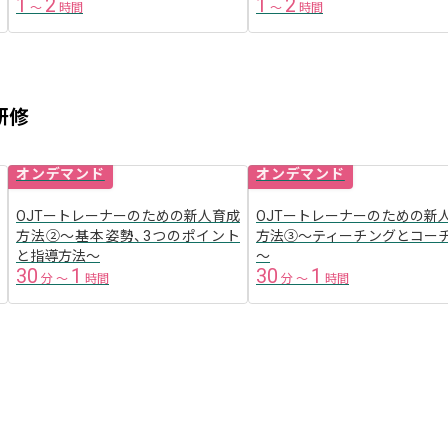
1
2
1
2
〜
時間
〜
時間
研修
オンデマンド
オンデマンド
OJTートレーナーのための新人育成
OJTートレーナーのための新
方法②〜基本姿勢、3つのポイント
方法③～ティーチングとコー
と指導方法〜
～
30
1
30
1
分
〜
時間
分
〜
時間