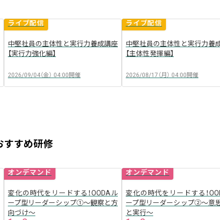
ライブ配信
ライブ配信
中堅社員の主体性と実行力養成講座
中堅社員の主体性と実行力養
【実行力強化編】
【主体性発揮編】
2026/09/04（金）
04:00
開催
2026/08/17（月）
04:00
開催
おすすめ研修
オンデマンド
オンデマンド
変化の時代をリードする！OODAル
変化の時代をリードする！OO
ープ型リーダーシップ①〜観察と方
ープ型リーダーシップ②〜意
向づけ〜
と実行〜