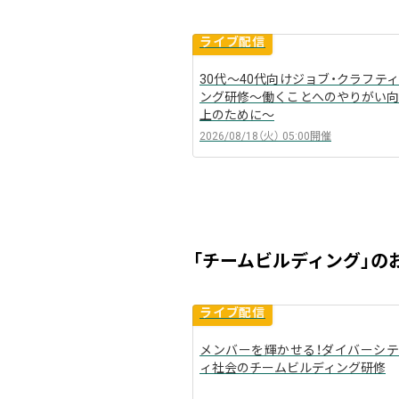
ライブ配信
30代～40代向けジョブ・クラフティ
arrow_back
ング研修～働くことへのやりがい向
上のために～
2026/08/18（火）
05:00
開催
「チームビルディング」の
ライブ配信
メンバーを輝かせる！ダイバーシテ
arrow_back
ィ社会のチームビルディング研修